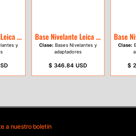
Base Nivelante Leica GDF301 sin plomada
Base Nivelante Leica GDF302 c/plomada
lantes y
Clase:
Bases Nivelantes y
Clase:
B
es
adaptadores
a
USD
$ 346.84 USD
$ 
e a nuestro boletín