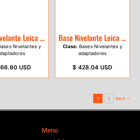
Base Nivelante Leica GDF311 sin plomada
Base Nivelante Leica GDF321 sin plomada
ases Nivelantes y
Clase:
Bases Nivelantes y
daptadores
adaptadores
266.80 USD
$ 428.04 USD
1
2
Next
Menú