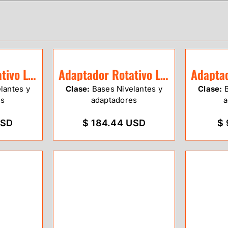
Adaptador Rotativo Leica GRT146
Adaptador Rotativo Leica GRT144
lantes y
Clase:
Bases Nivelantes y
Clase:
B
es
adaptadores
a
USD
$ 184.44 USD
$ 