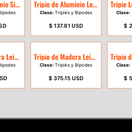
Tripie de Aluminio SitePro uso medio base triangular
Tripie de Aluminio Leica GST103
Bípodes
Clase:
Tripiés y Bípodes
Clase:
USD
$ 137.81 USD
$ 
Tripie de Madera Leica GST101
Tripie de Madera Leica GST05
Bípodes
Clase:
Tripiés y Bípodes
Clase:
USD
$ 375.15 USD
$ 