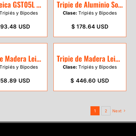
Tripie Leica GST05L de aluminio
Tripie de Aluminio Sokkia uso rudo
Tripiés y Bípodes
Clase:
Tripiés y Bípodes
293.48 USD
$ 178.64 USD
Tripie de Madera Leica GST120-9
Tripie de Madera Leica GST40
Tripiés y Bípodes
Clase:
Tripiés y Bípodes
558.89 USD
$ 446.60 USD
1
2
Next