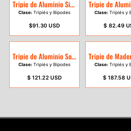
Tripie de Aluminio SitePro uso medio red cabeza redonda / 01-ALQR20-DCOR
Clase:
Tripiés y Bípodes
Clase:
Tripiés y 
$91.30 USD
$ 82.49 
Tripie de Aluminio Sokkia PFA1
Clase:
Tripiés y Bípodes
Clase:
Tripiés y 
$ 121.22 USD
$ 187.58 