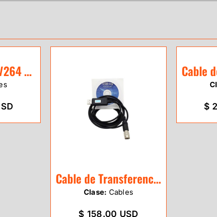
Cable Leica GEV264 Radio Ext/Bat a GNSS
es
C
USD
$ 
Cable de Transferencia Sokkia/Topcon CX-
Clase:
Cables
$ 158.00 USD