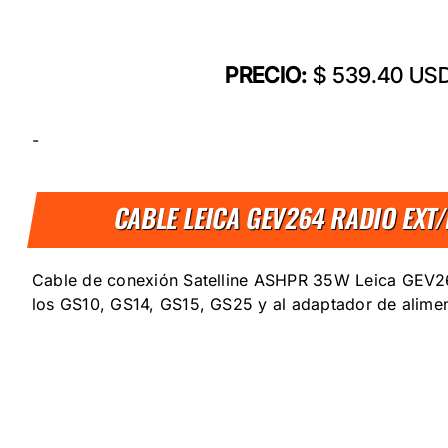
PRECIO:
$ 539.40 US
-
CABLE LEICA GEV264 RADIO EXT
Cable de conexión Satelline ASHPR 35W Leica GEV264
los GS10, GS14, GS15, GS25 y al adaptador de alimen