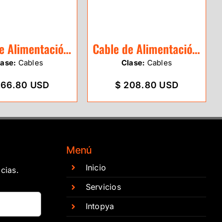
Cable de Alimentación Leica GEV97
Cable de Alimentación Leica GEV52
lase:
Cables
Clase:
Cables
266.80 USD
$ 208.80 USD
Menú
Inicio
cias.
Servicios
Intopya