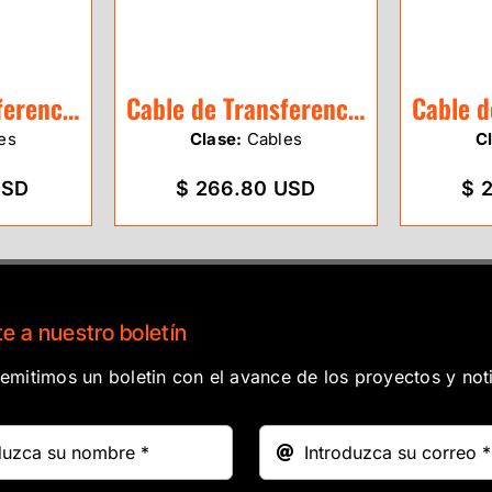
Cable de Transferencia Leica GEV234
Cable de Transferencia Leica GEV162
es
Clase:
Cables
C
USD
$ 266.80 USD
$ 
e a nuestro boletín
mitimos un boletin con el avance de los proyectos y noti