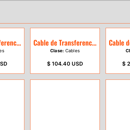
Cable de Transferencia Sokkia/Topcon CX-
Cable de Transferencia Sokkia/Topcon
es
Clase:
Cables
C
USD
$ 104.40 USD
$ 