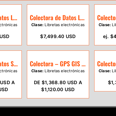
Colectora de Datos Leica CS35
Colectora de Datos Leica CS20
ctrónicas
Clase:
Libretas electrónicas
Clase:
Li
 USD
$7,499.40 USD
ej. 
Colectora de Datos Stonex T4A
Colectora – GPS GIS Stonex S40
ctrónicas
Clase:
Libretas electrónicas
Clase:
Li
 USD A
DE $1,368.80 USD A
$1,
 USD
$1,120.00 USD