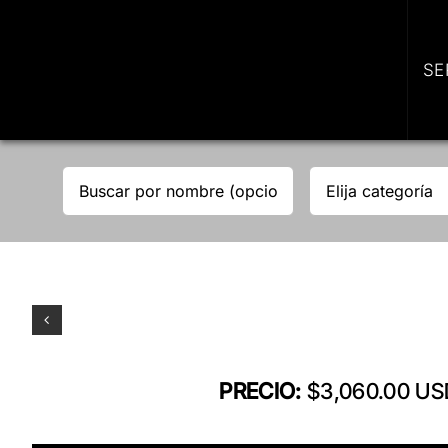
Skip
to
content
SE
PRECIO:
$3,060.00 US