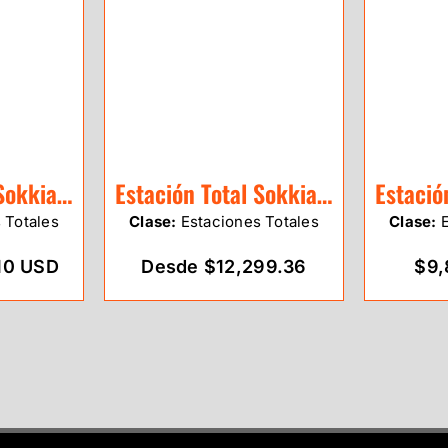
Estación Total Sokkia Serie IM-100
Estación Total Sokkia Serie FX-200 (NUEVO)
 Totales
Clase:
Estaciones Totales
Clase:
E
10 USD
Desde $12,299.36
$9,