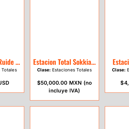
Estación Total Ruide RCS
Estacion Total Sokkia SET 630RK3
Estac
 Totales
Clase:
Estaciones Totales
Clase:
E
 USD
$50,000.00 MXN (no
$4
incluye IVA)