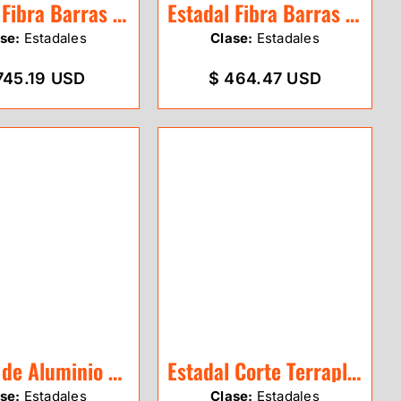
Estadal Fibra Barras de 4m Leica GKLN4M
Estadal Fibra Barras 3m Leica GSS113
se:
Estadales
Clase:
Estadales
745.19 USD
$ 464.47 USD
Estadal de Aluminio SitePro de 4m
Estadal Corte Terraplén de 2.4m GeoEco
se:
Estadales
Clase:
Estadales