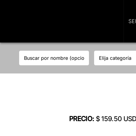
Skip
to
content
SE
PRECIO:
$ 159.50 US