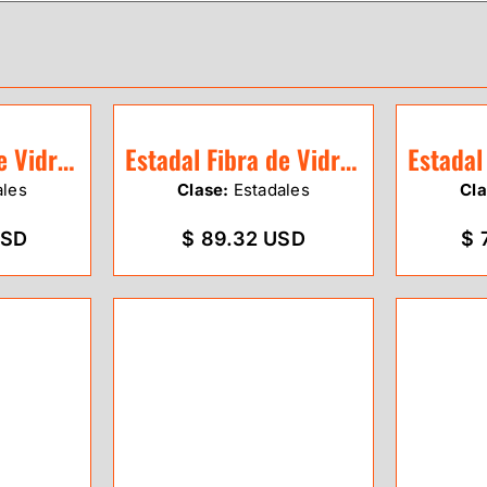
Estadal Fibra de Vidrio de 7m GeoEco
Estadal Fibra de Vidrio de 4m GeoEco
ales
Clase:
Estadales
Cla
USD
$ 89.32 USD
$ 