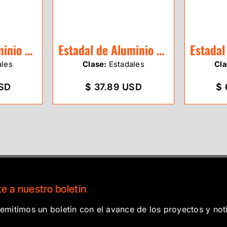
Estadal de Aluminio SitePro de 5m
Estadal de Aluminio SitePro de 4m
ales
Clase:
Estadales
Cla
USD
$ 37.89 USD
$ 
e a nuestro boletín
mitimos un boletin con el avance de los proyectos y noti