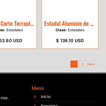
Estadal Corte Terraplén de 2.4m GeoEco
Estadal Aluminio de 5m Leica CLR102
se:
Estadales
Clase:
Estadales
63.80 USD
$ 139.10 USD
1
2
Next
Menú
Inicio
cias.
Servicios