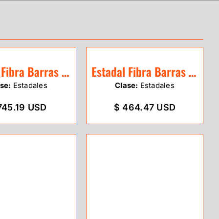
Estadal Fibra Barras de 4m Leica GKLN4M
Estadal Fibra Barras 3m Leica GSS113
se:
Estadales
Clase:
Estadales
745.19 USD
$ 464.47 USD