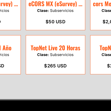
eCORS MX (eSurvey) 1 Mes
eCORS MX (eSurvey) 20 Horas
icios
Clase:
Subservicios
Clas
D
$50 USD
$2,
1 Año
TopNet Live 20 Horas
TopN
icios
Clase:
Subservicios
Clas
SD
$265 USD
$