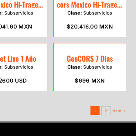
cors Mexico Hi-Traget 1 Mes
cors Mexico Hi-Traget 1 Año
e:
Subservicios
Clase:
Subservicios
041.60 MXN
$20,416.00 MXN
et Live 1 Año
GeoCORS 7 Dias
e:
Subservicios
Clase:
Subservicios
2600 USD
$696 MXN
1
2
Next