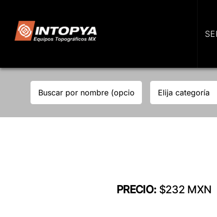
Skip
to
content
SE
PRECIO:
$232 MXN