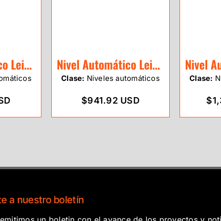
Nivel Automático Leica 720
Nivel Automático Leica NA724
omáticos
Clase:
Niveles automáticos
Clase:
Ni
USD
$941.92 USD
$1
e a nuestro boletín
mitimos un boletin con el avance de los proyectos y noti