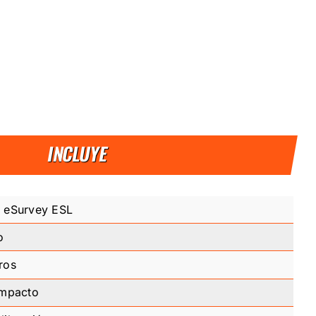
INCLUYE
o eSurvey ESL
o
ros
impacto