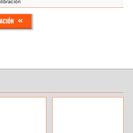
libración
ZACIÓN