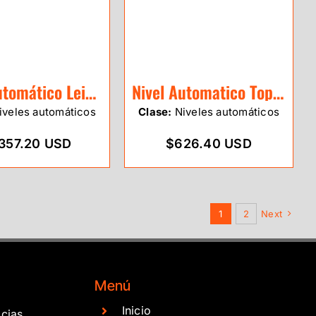
Nivel Automático Leica NA730 PLUS 30X
Nivel Automatico Topcon ATB3
veles automáticos
Clase:
Niveles automáticos
,357.20 USD
$626.40 USD
1
2
Next
Menú
Inicio
cias.