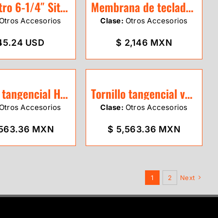
Clisimetro 6-1/4″ SitePro
Membrana de teclado para Estacion Sokkia Serie IM-50
Otros Accesorios
Clase:
Otros Accesorios
45.24 USD
$ 2,146 MXN
Tornillo tangencial Horizontal
Tornillo tangencial vertical
Otros Accesorios
Clase:
Otros Accesorios
,563.36 MXN
$ 5,563.36 MXN
1
2
Next