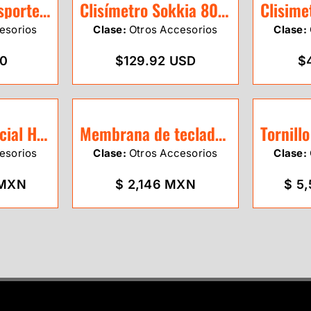
Maleta de Transporte para Estación Total – Refuerzo Lateral
Clisímetro Sokkia 804710
esorios
Clase:
Otros Accesorios
Clase:
00
$129.92 USD
$
Tornillo Tangencial Horizontal Sokkia
Membrana de teclado para estación Sokkia serie IM-50
esorios
Clase:
Otros Accesorios
Clase:
 MXN
$ 2,146 MXN
$ 5