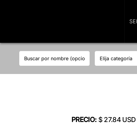
Skip
to
content
SE
PRECIO:
$ 27.84 USD