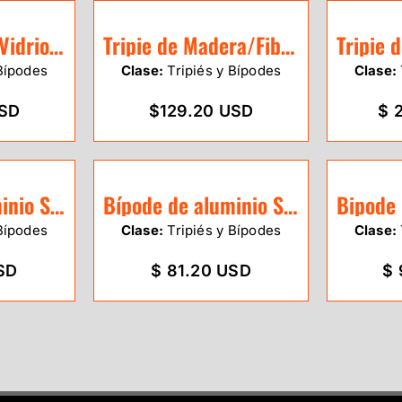
Tripie de Fibra Vidrio SitePro uso rudo 01-HVFG20-DCO
Tripie de Madera/Fibra SitePro uso rudo 01-WDF20-DCO
Bípodes
Clase:
Tripiés y Bípodes
Clase:
USD
$129.20 USD
$ 
Bípode de aluminio SitePro Abierta
Bípode de aluminio SitePro
Bípodes
Clase:
Tripiés y Bípodes
Clase:
SD
$ 81.20 USD
$ 