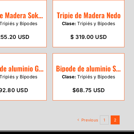
Tripie de Madera Sokkia 751272
Tripie de Madera Nedo
Tripiés y Bípodes
Clase:
Tripiés y Bípodes
255.20 USD
$ 319.00 USD
Bipode de aluminio GeoEco
Bipode de aluminio Sitepro
Tripiés y Bípodes
Clase:
Tripiés y Bípodes
92.80 USD
$68.75 USD
Previous
1
2