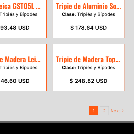
Tripie Leica GST05L de aluminio
Tripie de Aluminio Sokkia uso rudo
Tripiés y Bípodes
Clase:
Tripiés y Bípodes
293.48 USD
$ 178.64 USD
Tripie de Madera Leica GST40
Tripie de Madera Topcon 590100
Tripiés y Bípodes
Clase:
Tripiés y Bípodes
446.60 USD
$ 248.82 USD
1
2
Next