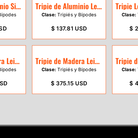
Tripie de Aluminio SitePro uso medio base triangular
Tripie de Aluminio Leica GST103
Bípodes
Clase:
Tripiés y Bípodes
Clase:
USD
$ 137.81 USD
$ 
Tripie de Madera Leica GST101
Tripie de Madera Leica GST05
Bípodes
Clase:
Tripiés y Bípodes
Clase:
USD
$ 375.15 USD
$ 