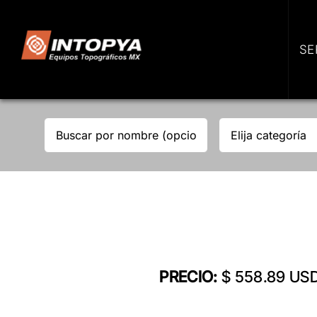
Skip
to
content
SE
PRECIO:
$ 558.89 US