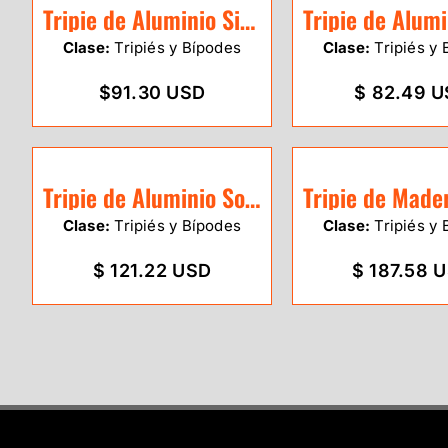
Tripie de Aluminio SitePro uso medio red cabeza redonda / 01-ALQR20-DCOR
Clase:
Tripiés y Bípodes
Clase:
Tripiés y 
$91.30 USD
$ 82.49 
Tripie de Aluminio Sokkia PFA1
Clase:
Tripiés y Bípodes
Clase:
Tripiés y 
$ 121.22 USD
$ 187.58 