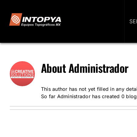
Skip
to
content
SE
About
Administrador
This author has not yet filled in any detai
So far Administrador has created 0 blog 