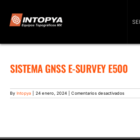
Skip
to
content
SE
SISTEMA GNSS E-SURVEY E500
en
By
Intopya
|
24 enero, 2024
|
Comentarios desactivados
Sistema
GNSS
e-
Survey
E500