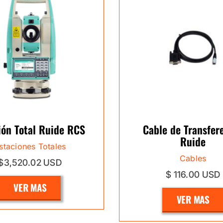
ión Total Ruide RCS
Cable de Transfer
Ruide
staciones Totales
Cables
$3,520.02 USD
$ 116.00 USD
VER MAS
VER MAS