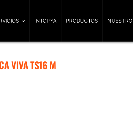
RVICIOS
INTOPYA
PRODUCTOS
NUESTRO
CA VIVA TS16 M
ón
zada