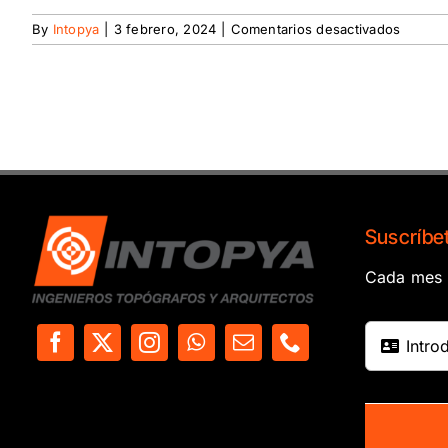
en
By
Intopya
|
3 febrero, 2024
|
Comentarios desactivados
Nivel
fijo
Leica
NA730
Suscríbet
Cada mes e