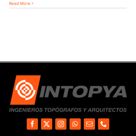
Estació
Read More
Total
Topcon
ES-
65