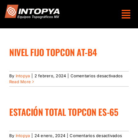
Skip
to
content
NIVEL FIJO TOPCON AT-B4
en
By
Intopya
|
2 febrero, 2024
|
Comentarios desactivados
Nivel
Read More
fijo
Topcon
AT-
B4
ESTACIÓN TOTAL TOPCON ES-65
en
By
Intopya
|
24 enero, 2024
|
Comentarios desactivados