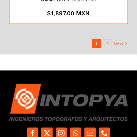
$1,897.00 MXN
1
2
Next