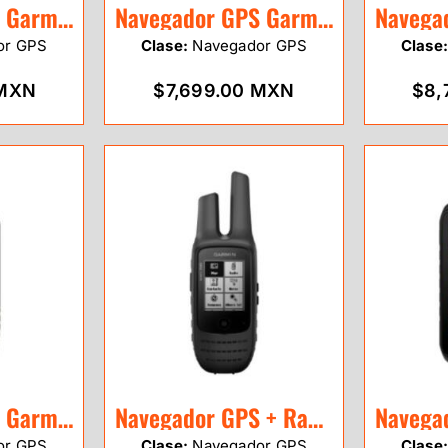
Navegador GPS Garmin eTrex 32x
Navegador GPS Garmin Map 65
or GPS
Clase:
Navegador GPS
Clase
 MXN
$7,699.00 MXN
$8,
Navegador GPS Garmin Map 66s
Navegador GPS + Radio Garmin Rino 700
or GPS
Clase:
Navegador GPS
Clase