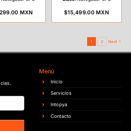
,299.00 MXN
$15,499.00 MXN
1
2
Next
Menú
Inicio
cias.
Servicios
Intopya
Contacto