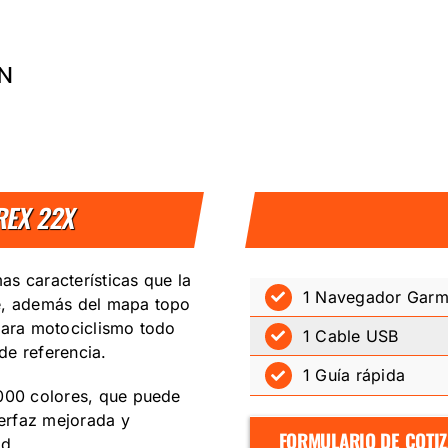
XN
REX 22X
s características que la
1 Navegador Garm
ble, además del mapa topo
para motociclismo todo
1 Cable USB
de referencia.
1 Guía rápida
.000 colores, que puede
terfaz mejorada y
FORMULARIO DE COTI
ad