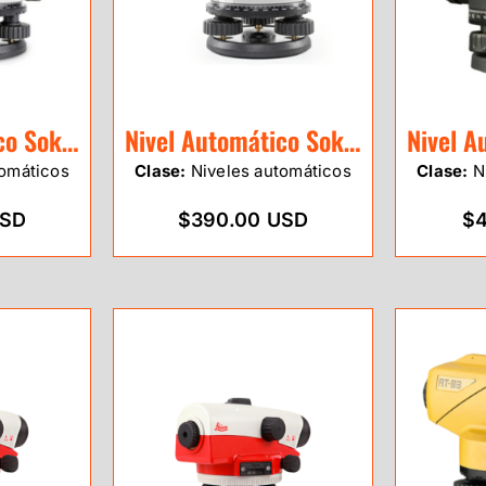
Nivel Automático Sokkia B30A 28X
Nivel Automático Sokkia B40A 24X
omáticos
Clase:
Niveles automáticos
Clase:
Ni
USD
$390.00 USD
$4