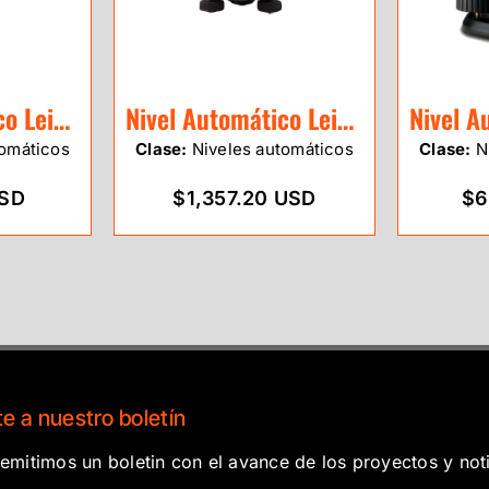
Nivel Automático Leica NA724
Nivel Automático Leica NA730 PLUS 30X
omáticos
Clase:
Niveles automáticos
Clase:
Ni
USD
$1,357.20 USD
$6
e a nuestro boletín
mitimos un boletin con el avance de los proyectos y noti