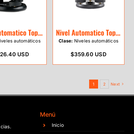
Nivel Automatico Topcon ATB3
Nivel Automatico Topcon ATB4A
veles automáticos
Clase:
Niveles automáticos
26.40 USD
$359.60 USD
1
2
Next
Menú
Inicio
cias.