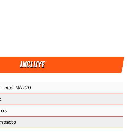
INCLUYE
o Leica NA720
o
ros
impacto