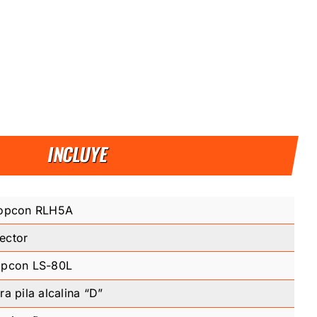
INCLUYE
 Topcon RLH5A
ector
Topcon LS-80L
ra pila alcalina “D”