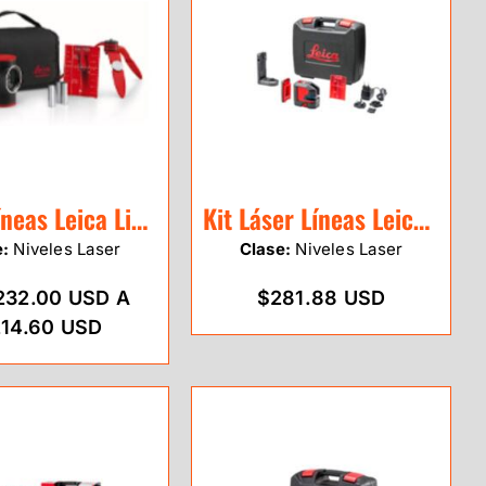
Láser Líneas Leica Lino L2 (rojo)
Kit Láser Líneas Leica Lino L2-1 (rojo)
e:
Niveles Laser
Clase:
Niveles Laser
232.00 USD A
$281.88 USD
14.60 USD