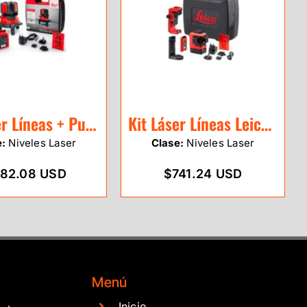
Kit Láser Líneas + Puntos Leica Lino L4P1 (rojo)
Kit Láser Líneas Leica Lino L6G-1 (verde)
e:
Niveles Laser
Clase:
Niveles Laser
82.08 USD
$741.24 USD
Menú
Inicio