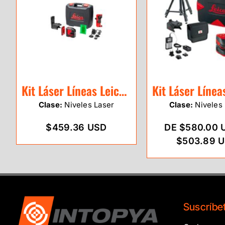
Kit Láser Líneas Leica Lino L2G-1 (verde)
Clase:
Niveles Laser
Clase:
Niveles 
$459.36 USD
DE $580.00 
$503.89 
Suscríbet