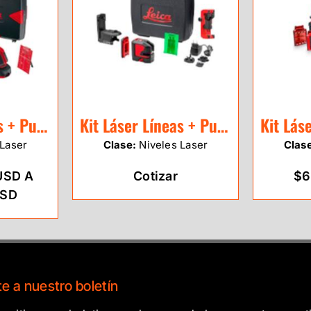
Kit Láser Líneas + Puntos Leica Lino L2P5 (rojo)
Kit Láser Líneas + Puntos Leica Lino L2P5G-1 (verde)
Laser
Clase:
Niveles Laser
Clas
USD A
Cotizar
$6
USD
e a nuestro boletín