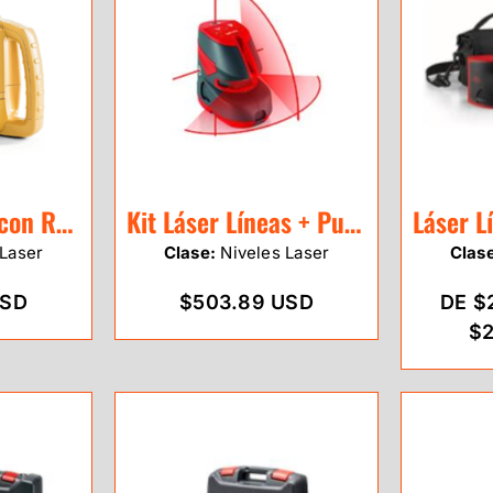
Nivel Láser Topcon RL-H5B
Kit Láser Líneas + Puntos Leica Lino L2P5 (rojo)
Laser
Clase:
Niveles Laser
Clas
USD
$503.89 USD
DE $
$2