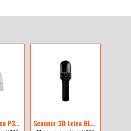
Scanner 3D Leica P30 / P40
Scanner 3D Leica BLK2GO