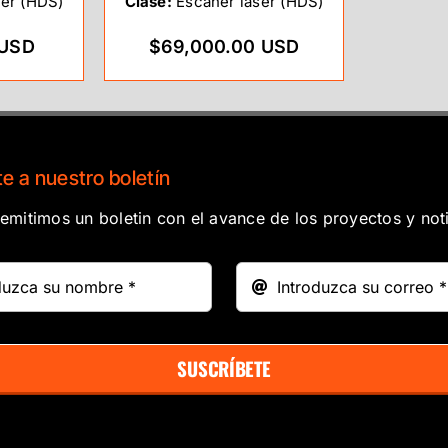
er (HDS)
Clase:
Escáner láser (HDS)
 USD
$69,000.00 USD
e a nuestro boletín
mitimos un boletin con el avance de los proyectos y noti
SUSCRÍBETE