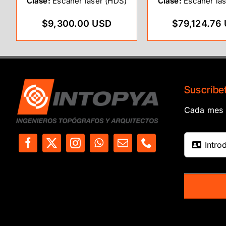
Clase:
Escáner láser (HDS)
Clase:
Escáner lás
$9,300.00 USD
$79,124.76
Suscríbet
Cada mes e