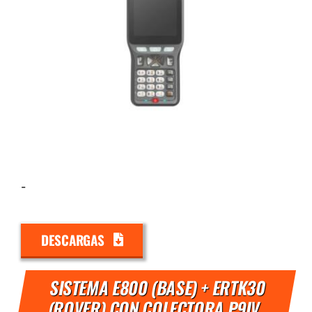
-
DESCARGAS
SISTEMA E800 (BASE) + ERTK30
(ROVER) CON COLECTORA P9IV