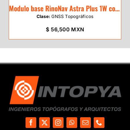
Modulo base RinoNav Astra Plus 1W con camara y colectora P9IV Android 11
Clase:
GNSS Topográficos
$ 56,500 MXN