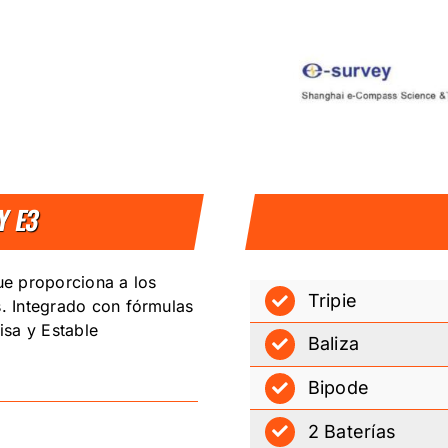
Y E3
ue proporciona a los
Tripie
s. Integrado con fórmulas
isa y Estable
Baliza
Bipode
2 Baterías