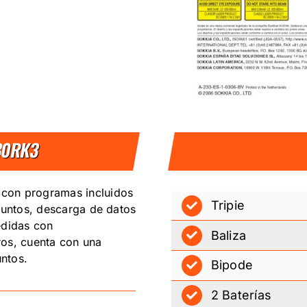
30RK3
con programas incluidos
Tripie
puntos, descarga de datos
edidas con
Baliza
ros, cuenta con una
ntos.
Bipode
2 Baterías