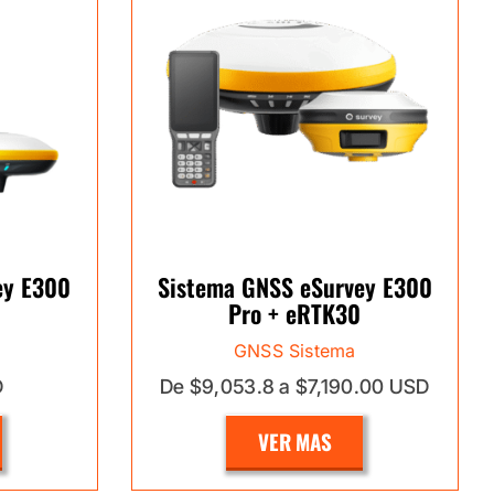
ey E300
Sistema GNSS eSurvey E300
Pro + eRTK30
GNSS Sistema
D
De $9,053.8 a $7,190.00 USD
VER MAS