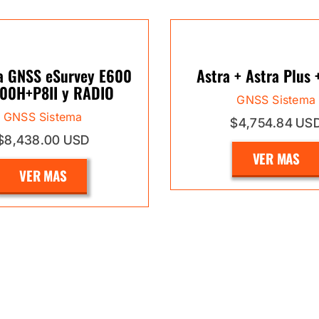
a GNSS eSurvey E600
Astra + Astra Plus 
600H+P8II y RADIO
GNSS Sistema
GNSS Sistema
$4,754.84 US
$8,438.00 USD
VER MAS
VER MAS