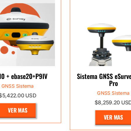
10 + ebase20+P9IV
Sistema GNSS eSurv
Pro
GNSS Sistema
GNSS Sistema
$5,422.00 USD
$8,259.20 US
VER MAS
VER MAS