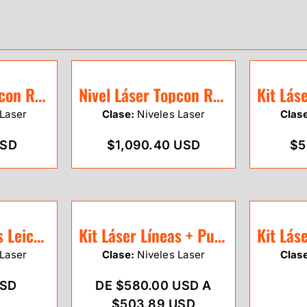
Nivel Láser Topcon RL-H5B
Nivel Láser Topcon RL-H5A Alcalina
Laser
Clase:
Niveles Laser
Clas
USD
$1,090.40 USD
$5
Kit Láser Líneas Leica Lino L2G-1 (verde)
Kit Láser Líneas + Puntos Leica Lino L2P5 (rojo)
Laser
Clase:
Niveles Laser
Clas
USD
DE $580.00 USD A
$503.89 USD