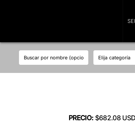
Skip
to
content
SE
PRECIO:
$682.08 US