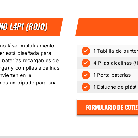
INO L4P1 (ROJO)
ño láser multifilamento
1 Tablilla de punte
ser está diseñada para
 baterías recargables de
4 Pilas alcalinas (
rga) y con pilas alcalinas
1 Porta baterías
nvierten en la
mos un trípode para una
1 Estuche de plást
FORMULARIO DE COTI