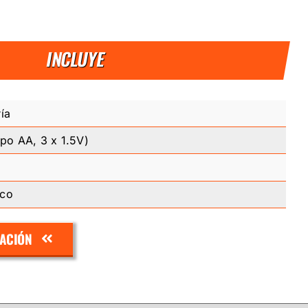
INCLUYE
ría
tipo AA, 3 x 1.5V)
ico
ZACIÓN