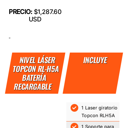
PRECIO:
$1,287.60
USD
-
NIVEL LÁSER
INCLUYE
TOPCON RL-H5A
BATERÍA
RECARGABLE
1 Laser giratorio
Topcon RLH5A
1 Soporte para