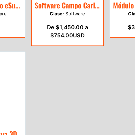
Software Campo eSurvey SurPad
Software Campo Carlson SurvCE
are
Clase:
Software
Cl
De $1,450.00 a
$3
$754.00USD
Licencia Perpetua 3Dsurvey