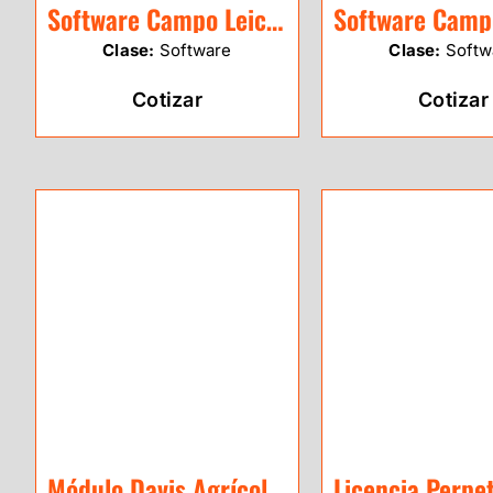
Software Campo Leica Captivate
Clase:
Software
Clase:
Softw
Cotizar
Cotizar
Módulo Davis Agrícola (Evapotranspiración)