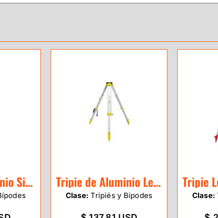
Tripie de Aluminio SitePro uso medio base triangular
Tripie de Aluminio Leica GST103
Bípodes
Clase:
Tripiés y Bípodes
Clase:
USD
$ 137.81 USD
$ 