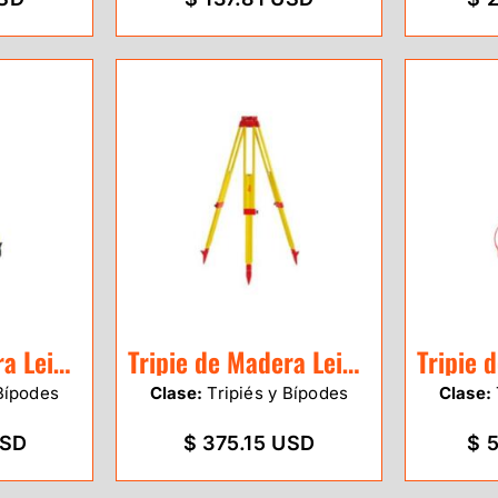
Tripie de Madera Leica GST101
Tripie de Madera Leica GST05
Bípodes
Clase:
Tripiés y Bípodes
Clase:
USD
$ 375.15 USD
$ 