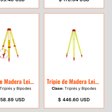
Tripie de Madera Leica GST120-9
Tripie de Madera Leica GST40
Tripiés y Bípodes
Clase:
Tripiés y Bípodes
558.89 USD
$ 446.60 USD