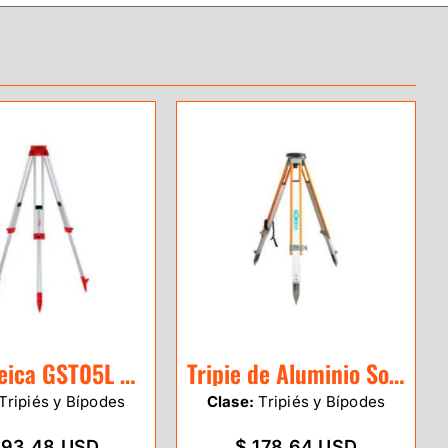
Tripie Leica GST05L de aluminio
Tripie de Aluminio Sokkia uso rudo
Tripiés y Bípodes
Clase:
Tripiés y Bípodes
293.48 USD
$ 178.64 USD