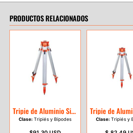
PRODUCTOS RELACIONADOS
Tripie de Aluminio SitePro uso medio red cabeza redonda / 01-ALQR20-DCOR
Clase:
Tripiés y Bípodes
Clase:
Tripiés y 
$91.30 USD
$ 82.49 