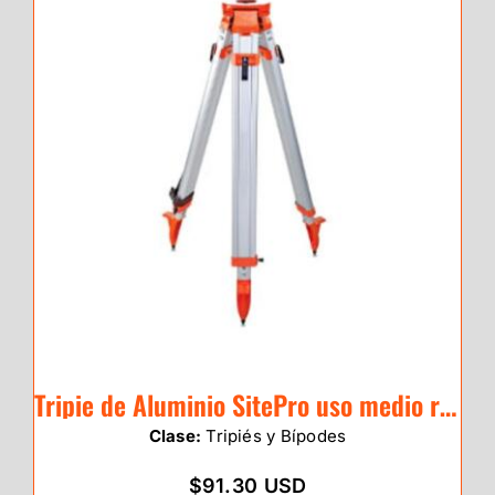
Tripie de Aluminio SitePro uso medio red cabeza redonda / 01-ALQR20-DCOR
Clase:
Tripiés y Bípodes
$91.30 USD