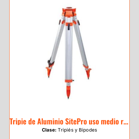
Tripie de Aluminio SitePro uso medio red cabeza redonda / 01-ALQR20-DCOR
Clase:
Tripiés y Bípodes