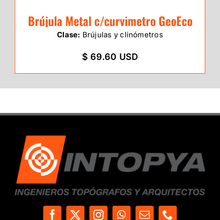
Brújula Metal c/curvimetro GeoEco
Clase:
Brújulas y clinómetros
$ 69.60 USD