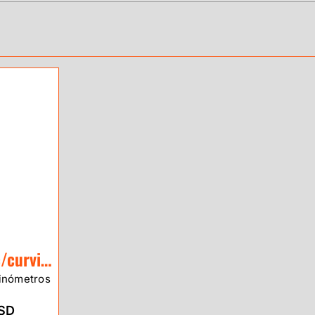
Brújula Metal c/curvimetro GeoEco
linómetros
USD