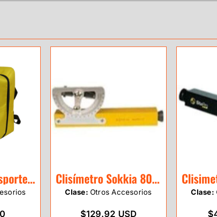
Maleta de Transporte para Estación Total – Refuerzo Lateral
Clisímetro Sokkia 804710
esorios
Clase:
Otros Accesorios
Clase:
00
$129.92 USD
$