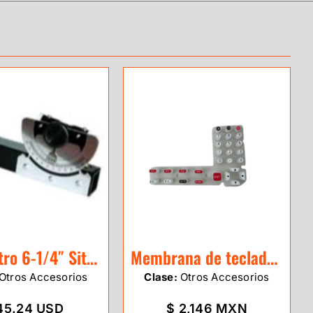
Clisimetro 6-1/4″ SitePro
Membrana de teclado para Estacion Sokkia Serie IM-50
Otros Accesorios
Clase:
Otros Accesorios
45.24 USD
$ 2,146 MXN