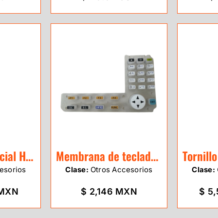
Tornillo Tangencial Horizontal Sokkia
Membrana de teclado para estación Sokkia serie IM-50
esorios
Clase:
Otros Accesorios
Clase:
 MXN
$ 2,146 MXN
$ 5