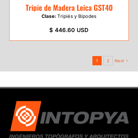
Tripie de Madera Leica GST40
Clase:
Tripiés y Bípodes
$ 446.60 USD
1
2
Next