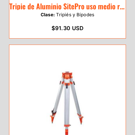
Tripie de Aluminio SitePro uso medio red cabeza redonda / 01-ALQR20-DCOR
Clase:
Tripiés y Bípodes
$91.30 USD