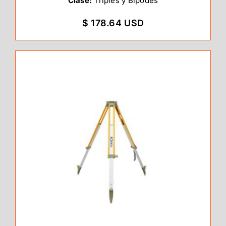
Clase:
Tripiés y Bípodes
$ 178.64 USD