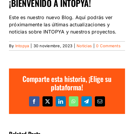
¡BIENVENIDO A INTOPYA!
Este es nuestro nuevo Blog. Aquí podrás ver
próximamente las últimas actualizaciones y
noticias sobre INTOPYA y nuestros proyectos.
By
Intopya
|
30 noviembre, 2023
|
Noticias
|
0 Comments
Comparte esta historia, ¡Elige su
plataforma!
Facebook
X
LinkedIn
WhatsApp
Telegram
Email
Related Posts