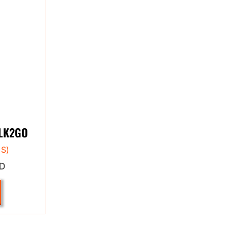
BLK2GO
DS)
SD