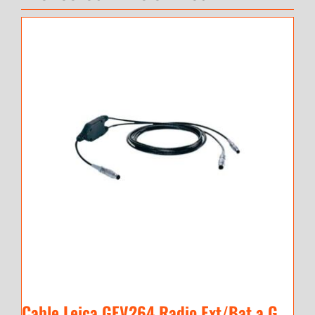
Cable Leica GEV264 Radio Ext/Bat a GNSS