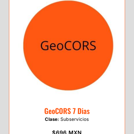
GeoCORS 7 Dias
Clase:
Subservicios
$696 MXN