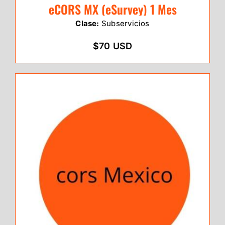
eCORS MX (eSurvey) 1 Mes
Clase:
Subservicios
$70 USD