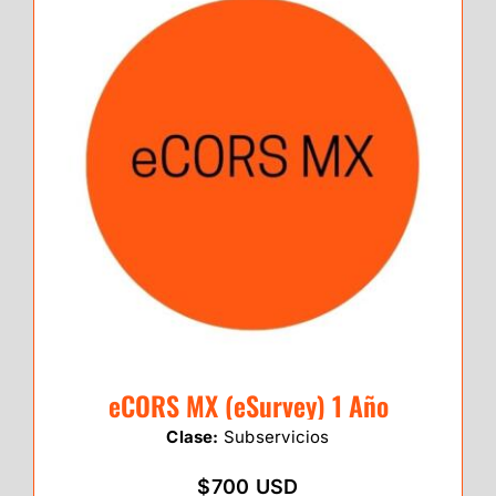
eCORS MX (eSurvey) 1 Año
Clase:
Subservicios
$700 USD