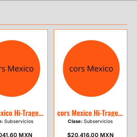
cors Mexico Hi-Traget 1 Mes
cors Mexico Hi-Traget 1 Año
e:
Subservicios
Clase:
Subservicios
041.60 MXN
$20,416.00 MXN