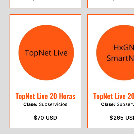
TopNet Live 20 Horas
TopNet Live 2
Clase:
Subservicios
Clase:
Subserv
$70 USD
$265 US