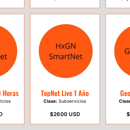
0 Horas
TopNet Live 1 Año
Geo
icios
Clase:
Subservicios
Clas
D
$2600 USD
$