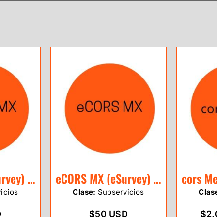
eCORS MX (eSurvey) 1 Mes
eCORS MX (eSurvey) 20 Horas
icios
Clase:
Subservicios
Clas
D
$50 USD
$2,