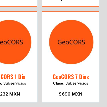
CORS 1 Día
GeoCORS 7 Dias
e:
Subservicios
Clase:
Subservicios
232 MXN
$696 MXN