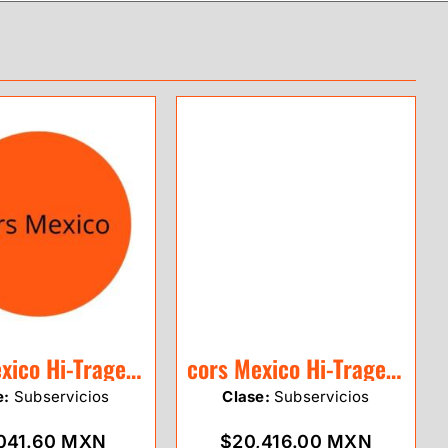
cors Mexico Hi-Traget 1 Mes
cors Mexico Hi-Traget 1 Año
e:
Subservicios
Clase:
Subservicios
041.60 MXN
$20,416.00 MXN