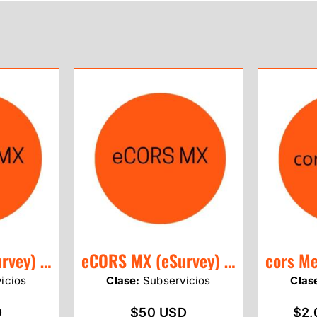
eCORS MX (eSurvey) 1 Mes
eCORS MX (eSurvey) 20 Horas
icios
Clase:
Subservicios
Clas
D
$50 USD
$2,