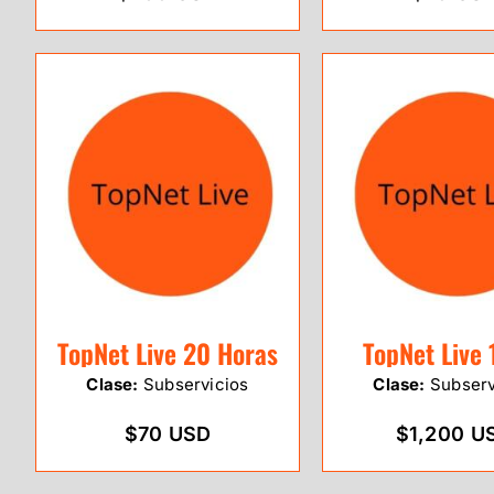
TopNet Live 20 Horas
TopNet Live 
Clase:
Subservicios
Clase:
Subserv
$70 USD
$1,200 U