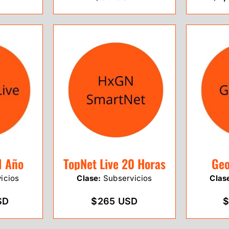
1 Año
TopNet Live 20 Horas
Geo
icios
Clase:
Subservicios
Clas
SD
$265 USD
$