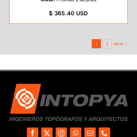
$ 365.40 USD
1
2
Next