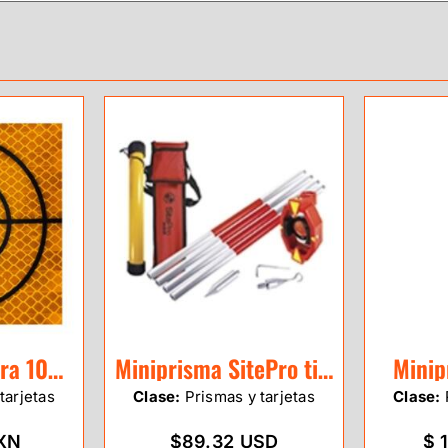
Tarjeta reflectora 10×10 CM
Miniprisma SitePro tipo Leica
Minip
tarjetas
Clase:
Prismas y tarjetas
Clase:
XN
$89.32 USD
$ 