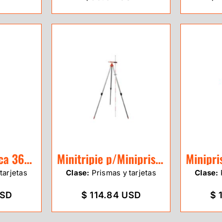
MiniPrisma Leica 360° GRZ101
Minitripie p/Miniprisma Seco
tarjetas
Clase:
Prismas y tarjetas
Clase:
USD
$ 114.84 USD
$ 