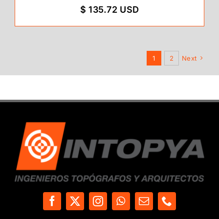
$ 135.72 USD
1
2
Next