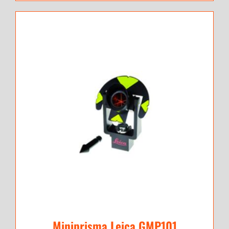
Miniprisma Leica GMP101