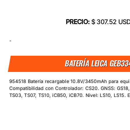
PRECIO:
$ 307.52 US
-
BATERÍA LEICA GEB33
954518 Batería recargable 10.8V/3450mAh para equi
Compatibilidad con Controlador: CS20. GNSS: GS18,
TS03, TS07, TS10, iCB50, iCB70. Nivel: LS10, LS15.