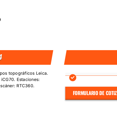
D
4
pos topográficos Leica.
 iCG70. Estaciones:
 Escáner: RTC360.
FORMULARIO DE COTI