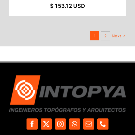
$ 153.12 USD
1
2
Next