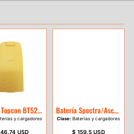
Batería Topcon BT52QA
Batería Spectra/Aschtech ProMark 100/20
terías y cargadores
Clase:
Baterías y cargadores
146.74 USD
$ 159.5 USD