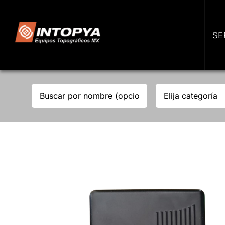
Skip
to
content
SE