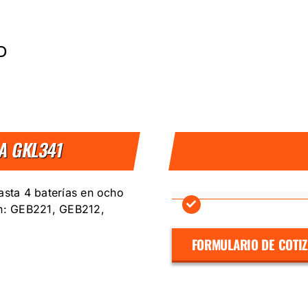
D
A GKL341
asta 4 baterías en ocho
n: GEB221, GEB212,
FORMULARIO DE COTI